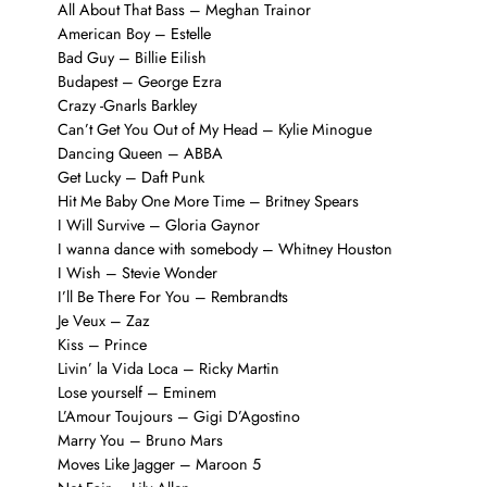
All About That Bass – Meghan Trainor
American Boy – Estelle
Bad Guy – Billie Eilish
Budapest – George Ezra
Crazy -Gnarls Barkley
Can’t Get You Out of My Head – Kylie Minogue
Dancing Queen – ABBA
Get Lucky – Daft Punk
Hit Me Baby One More Time – Britney Spears
I Will Survive – Gloria Gaynor
I wanna dance with somebody – Whitney Houston
I Wish – Stevie Wonder
I’ll Be There For You – Rembrandts
Je Veux – Zaz
Kiss – Prince
Livin’ la Vida Loca – Ricky Martin
Lose yourself – Eminem
L’Amour Toujours – Gigi D’Agostino
Marry You – Bruno Mars
Moves Like Jagger – Maroon 5