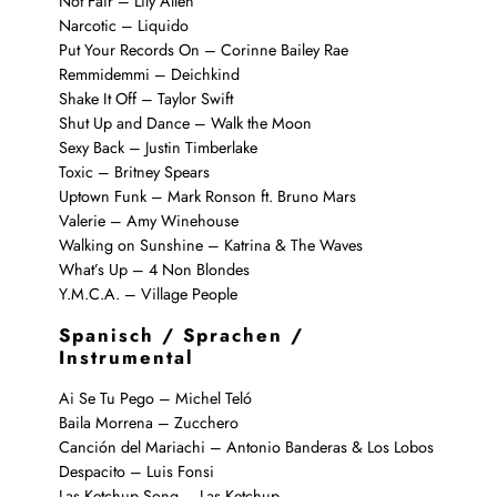
Not Fair – Lily Allen
Narcotic – Liquido
Put Your Records On – Corinne Bailey Rae
Remmidemmi – Deichkind
Shake It Off – Taylor Swift
Shut Up and Dance – Walk the Moon
Sexy Back – Justin Timberlake
Toxic – Britney Spears
Uptown Funk – Mark Ronson ft. Bruno Mars
Valerie – Amy Winehouse
Walking on Sunshine – Katrina & The Waves
What’s Up – 4 Non Blondes
Y.M.C.A. – Village People
Spanisch / Sprachen
/
Instrumental
Ai Se Tu Pego – Michel Teló
Baila Morrena – Zucchero
Canción del Mariachi – Antonio Banderas & Los Lobos
Despacito – Luis Fonsi
Las Ketchup Song – Las Ketchup