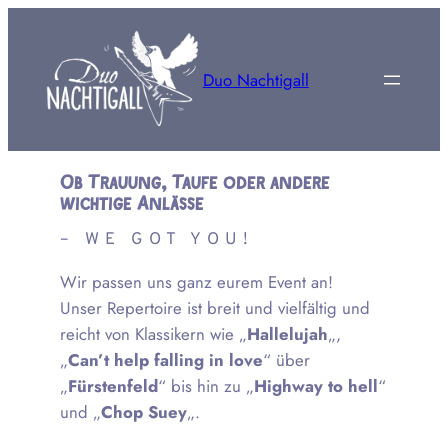
Zum
Inhalt
springen
Duo Nachtigall
Ob Trauung, Taufe oder andere
wichtige Anlässe
– WE GOT YOU!
Wir passen uns ganz eurem Event an!
Unser Repertoire ist breit und vielfältig und
reicht von Klassikern wie „
Hallelujah
„,
„
Can’t help falling in love
“ über
„
Fürstenfeld
“ bis hin zu „
Highway to hell
“
und „
Chop Suey
„.