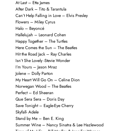
At Last – Etta James
After Dark – Tito & Tarantula
Can’t Help Falling in Love – Elvis Presley
Flowers – Miley Cyrus
Halo – Beyoncé
Hallelujah – Leonard Cohen
Happy Together – The Turtles
Here Comes the Sun – The Beatles
Hit the Road Jack – Ray Charles
Isn’t She Lovely -Stevie Wonder
I’m Yours – Jason Mraz
Jolene – Dolly Parton
My Heart Will Go On – Celine Dion
Norwegan Wood – The Beatles
Perfect – Ed Sheeran
Que Sera Sera – Doris Day
Save Tonight – Eagle-Eye Cherry
Skyfall- Adele
Stand by Me – Ben E. King
Summer Wine – Nancy Sinatra & Lee Hazlewood