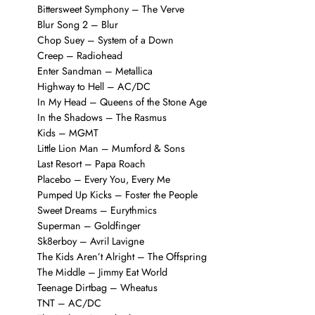
Bittersweet Symphony – The Verve
Blur Song 2 – Blur
Chop Suey – System of a Down
Creep – Radiohead
Enter Sandman – Metallica
Highway to Hell – AC/DC
In My Head – Queens of the Stone Age
In the Shadows – The Rasmus
Kids – MGMT
Little Lion Man – Mumford & Sons
Last Resort – Papa Roach
Placebo – Every You, Every Me
Pumped Up Kicks – Foster the People
Sweet Dreams – Eurythmics
Superman – Goldfinger
Sk8erboy – Avril Lavigne
The Kids Aren’t Alright – The Offspring
The Middle – Jimmy Eat World
Teenage Dirtbag – Wheatus
TNT – AC/DC