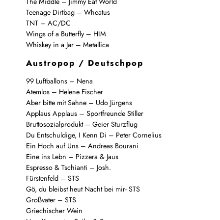
The Middle – Jimmy Eat World
Teenage Dirtbag – Wheatus
TNT – AC/DC
Wings of a Butterfly – HIM
Whiskey in a Jar – Metallica
Austropop / Deutschpop
99 Luftballons – Nena
Atemlos – Helene Fischer
Aber bitte mit Sahne – Udo Jürgens
Applaus Applaus – Sportfreunde Stiller
Bruttosozialprodukt – Geier Sturzflug
Du Entschuldige, I Kenn Di – Peter Cornelius
Ein Hoch auf Uns – Andreas Bourani
Eine ins Lebn – Pizzera & Jaus
Espresso & Tschianti – Josh.
Fürstenfeld – STS
Gö, du bleibst heut Nacht bei mir- STS
Großvater – STS
Griechischer Wein