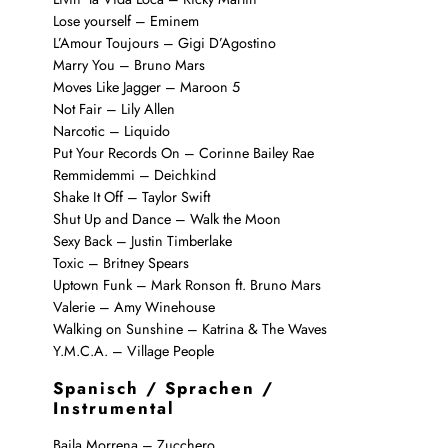
Lose yourself – Eminem
L’Amour Toujours – Gigi D’Agostino
Marry You – Bruno Mars
Moves Like Jagger – Maroon 5
Not Fair – Lily Allen
Narcotic – Liquido
Put Your Records On – Corinne Bailey Rae
Remmidemmi – Deichkind
Shake It Off – Taylor Swift
Shut Up and Dance – Walk the Moon
Sexy Back – Justin Timberlake
Toxic – Britney Spears
Uptown Funk – Mark Ronson ft. Bruno Mars
Valerie – Amy Winehouse
Walking on Sunshine – Katrina & The Waves
Y.M.C.A. – Village People
Spanisch / Sprachen
/
Instrumental
Baila Morrena – Zucchero