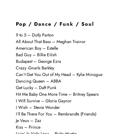
Pop / Dance / Funk / Soul
9 to 5 – Dolly Parton
All About That Bass – Meghan Trainor
American Boy – Estelle
Bad Guy – Billie Eilish
Budapest – George Ezra
Crazy -Gnarls Barkley
Can’t Get You Out of My Head – Kylie Minogue
Dancing Queen – ABBA
Get Lucky – Daft Punk
Hit Me Baby One More Time – Britney Spears
I Will Survive – Gloria Gaynor
I Wish – Stevie Wonder
I’ll Be There For You – Rembrandts (Friends)
Je Veux – Zaz
Kiss – Prince
Livin’ la Vida Loca – Ricky Martin