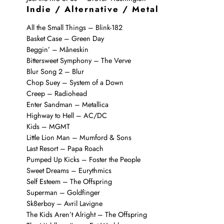
Indie / Alternative / Metal
All the Small Things – Blink-182
Basket Case – Green Day
Beggin’ – Måneskin
Bittersweet Symphony – The Verve
Blur Song 2 – Blur
Chop Suey – System of a Down
Creep – Radiohead
Enter Sandman – Metallica
Highway to Hell – AC/DC
Kids – MGMT
Little Lion Man – Mumford & Sons
Last Resort – Papa Roach
Pumped Up Kicks – Foster the People
Sweet Dreams – Eurythmics
Self Esteem – The Offspring
Superman – Goldfinger
Sk8erboy – Avril Lavigne
The Kids Aren’t Alright – The Offspring