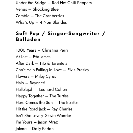
Under the Bridge – Red Hot Chili Peppers
Venus – Shocking Blue
Zombie – The Cranberries
What’s Up – 4 Non Blondes
Soft Pop / Singer-Songwriter /
Balladen
1000 Years – Christina Perri
At Last – Etta James
After Dark – Tito & Tarantula
Can’t Help Falling in Love – Elvis Presley
Flowers – Miley Cyrus
Halo – Beyoncé
Hallelujah – Leonard Cohen
Happy Together – The Turtles
Here Comes the Sun – The Beatles
Hit the Road Jack – Ray Charles
Isn’t She Lovely -Stevie Wonder
I’m Yours – Jason Mraz
Jolene – Dolly Parton