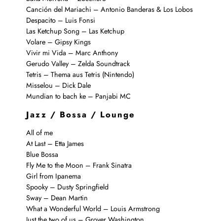
Canción del Mariachi – Antonio Banderas & Los Lobos
Despacito – Luis Fonsi
Las Ketchup Song – Las Ketchup
Volare – Gipsy Kings
Vivir mi Vida – Marc Anthony
Gerudo Valley – Zelda Soundtrack
Tetris – Thema aus Tetris (Nintendo)
Misselou – Dick Dale
Mundian to bach ke – Panjabi MC
Jazz / Bossa / Lounge
All of me
At Last – Etta James
Blue Bossa
Fly Me to the Moon – Frank Sinatra
Girl from Ipanema
Spooky – Dusty Springfield
Sway – Dean Martin
What a Wonderful World – Louis Armstrong
Just the two of us – Grover Washington