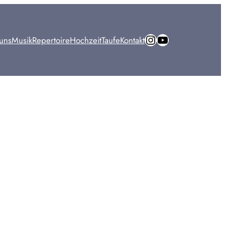
Instagram
https://www.youtube.com/watch?v=gW
uns
Musik
Repertoire
Hochzeit
Taufe
Kontakt